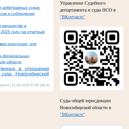
Управление Судебного
 арбитражных судов,
департамента и суды НСО в
есов и соблюдения
"ВКонтакте"
б имуществе и
2025 году (за отчетный
вия коррупции, для
ии федеральных
кой области
вленных в отношении
о суда Новосибирской
менено 15.08.2025 07:00 (МСК)
Суды общей юрисдикции
Новосибирской области в
"ВКонтакте"