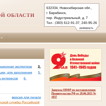
632334, Новосибирская обл.,
г. Барабинск,
ОЙ ОБЛАСТИ
пер. Индустриальный, д. 7
Тел.: (383) 612-91-37, 240-95-26
barabinsky.nsk@sudrf.ru
развернуть
пционная экспертиза
3.
ции, для заполнения
5.
а интересов
6.
и
Запросы ОПФР по постановлению
Правительства РФ от 28.06.2021 №
1037
версия для печати
нской службы Российской