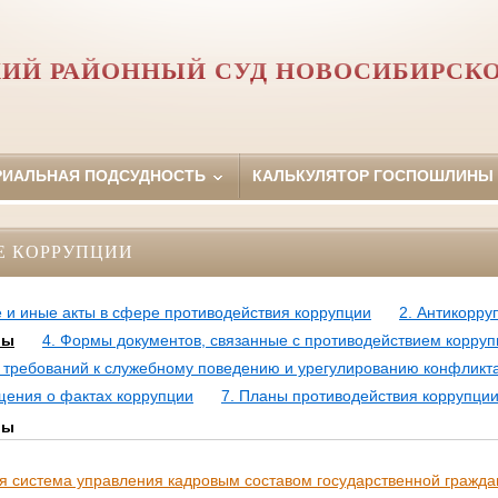
ИЙ РАЙОННЫЙ СУД НОВОСИБИРСК
РИАЛЬНАЯ ПОДСУДНОСТЬ
КАЛЬКУЛЯТОР ГОСПОШЛИНЫ
Е КОРРУПЦИИ
 и иные акты в сфере противодействия коррупции
2. Антикорру
лы
4. Формы документов, связанные с противодействием корруп
требований к служебному поведению и урегулированию конфликт
щения о фактах коррупции
7. Планы противодействия коррупци
лы
 система управления кадровым составом государственной гражда