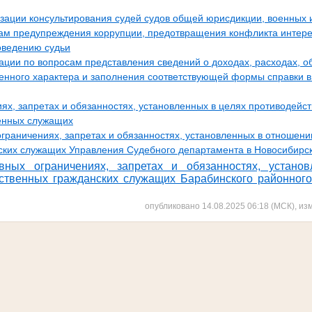
ации консультирования судей судов общей юрисдикции, военных и
ам предупреждения коррупции, предотвращения конфликта интер
поведению судьи
ции по вопросам представления сведений о доходах, расходах, о
енного характера и заполнения соответствующей формы справки в 
х, запретах и обязанностях, установленных в целях противодейст
енных служащих
раничениях, запретах и обязанностях, установленных в отношен
ских служащих Управления Судебного департамента в Новосибирс
вных ограничениях, запретах и обязанностях, устано
ственных гражданских служащих Бара
бинского районног
опубликовано 14.08.2025 06:18 (МСК), из