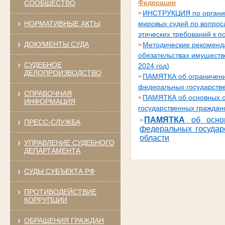
Федерации
СООБЩЕСТВО
ИНСТРУКЦИЯ по организ
НОРМАТИВНЫЕ АКТЫ
мировых судей по вопрос
этических требований к 
ДОКУМЕНТЫ СУДА
Методические рекоменда
обязательствах имуществ
СУДЕБНОЕ
2024 год)
ДЕЛОПРОИЗВОДСТВО
ПАМЯТКА об ограничения
федеральных государств
СПРАВОЧНАЯ
ПАМЯТКА об основных ог
ИНФОРМАЦИЯ
государственных граждан
ПАМЯТКА
об осно
ПРЕСС-СЛУЖБА
федеральных государ
области
УПРАВЛЕНИЕ СУДЕБНОГО
ДЕПАРТАМЕНТА
СУДЫ СУБЪЕКТА РФ
ПРОТИВОДЕЙСТВИЕ
КОРРУПЦИИ
ОБРАЩЕНИЯ ГРАЖДАН