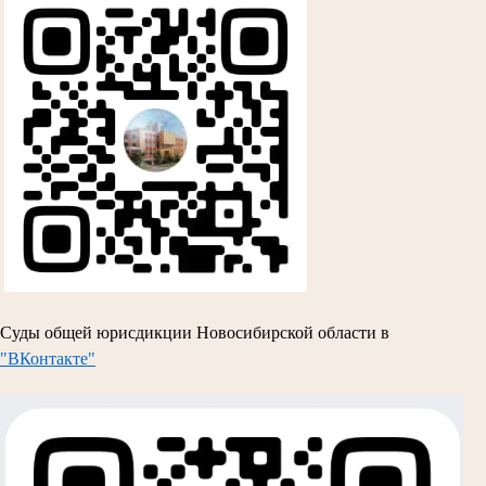
Суды общей юрисдикции Новосибирской области в
"ВКонтакте"