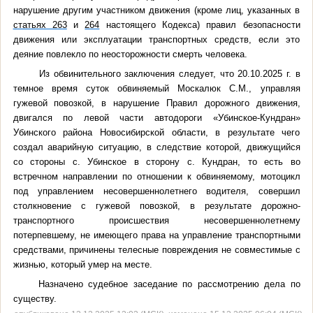
нарушение другим участником движения (кроме лиц, указанных в
статьях 263
и
264
настоящего Кодекса) правил безопасности
движения или эксплуатации транспортных средств, если это
деяние повлекло по неосторожности смерть человека.
Из обвинительного заключения следует, что 20.10.2025 г. в
темное время суток обвиняемый Москалюк С.М., управляя
гужевой повозкой, в нарушение Правил дорожного движения,
двигался по левой части автодороги «Убинское-Кундран»
Убинского района Новосибирской области, в результате чего
создал аварийную ситуацию, в следствие которой, движущийся
со стороны с. Убинское в сторону с. Кундран, то есть во
встречном направлении по отношении к обвиняемому, мотоцикл
под управлением несовершеннолетнего водителя, совершил
столкновение с гужевой повозкой, в результате дорожно-
транспортного происшествия несовершеннолетнему
потерпевшему, не имеющего права на управление транспортными
средствами, причинены телесные повреждения не совместимые с
жизнью, который умер на месте.
Назначено судебное заседание по рассмотрению дела по
существу.