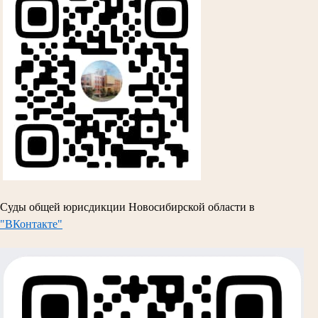
Суды общей юрисдикции Новосибирской области в
"ВКонтакте"