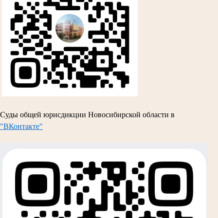
Суды общей юрисдикции Новосибирской области в
"ВКонтакте"