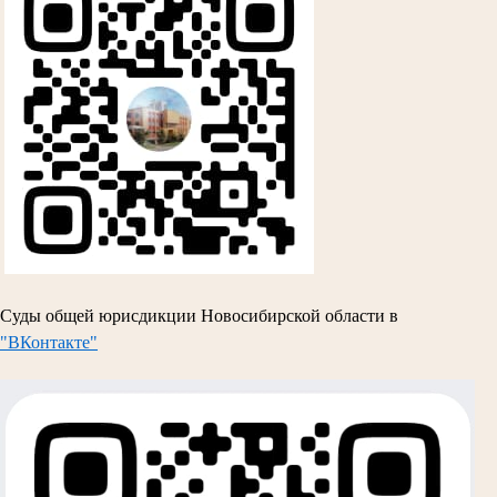
Суды общей юрисдикции Новосибирской области в
"ВКонтакте"