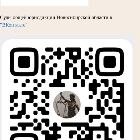
Суды общей юрисдикции Новосибирской области в
"ВКонтакте"