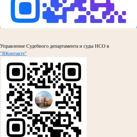
Управление Судебного департамента и суды НСО в
"ВКонтакте"