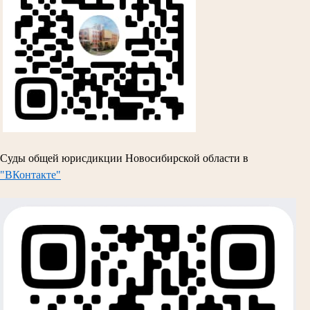
Суды общей юрисдикции Новосибирской области в
"ВКонтакте"