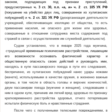
законом, подпадающих под признаки преступлений,
предусмотренных
ч. 3 ст. 30, п.п. «а, и» ч. 2 ст. 105 УК РФ
(покушение на убийство двух лиц, совершенное из хулиганских
побуждений) и
ч. 2 ст. 321 УК РФ
(
дезорганизация деятельности
учреждений, обеспечивающих изоляцию от общества, то есть
применение насилия, не опасного для жизни или здоровья,
совершенные в отношении сотрудника места содержания под
стражей в связи с осуществлением им служебной деятельности).
Судом установлено, что в январе 2025 года мужчина,
страдающий
временным психическим расстройством, лишающим
его возможности осознавать фактический характер и
общественную опасность своих действий и руководить ими,
находясь в купе пассажирского поезда в пути его следования,
беспричинно, из хулиганских побуждений нанес удары ножами
(мачете), используемыми в качестве оружия, в жизненно важные
органы, в том числе в область головы и верхних конечностей,
двум пассажирам поезда (мужчине и женщине), следовавшим с
ним в одном купе, причинив им легкий вред здоровью по признаку
кратковременного расстройства здоровья, отчего потерпевшие
испытали физическую боль и нравственные страдания.
После чего с полученными телесными повреждениями, в