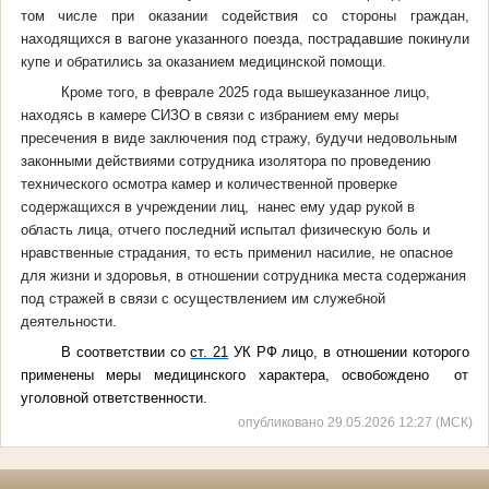
том числе при оказании содействия со стороны граждан,
находящихся в вагоне указанного поезда, пострадавшие покинули
купе и обратились за оказанием медицинской помощи.
Кроме того, в феврале
2025
года вышеуказанное лицо,
находясь в камере СИЗО в связи с избранием ему меры
пресечения в виде
заключения под стражу,
будучи недовольным
законными действиями
сотрудника изолятора
по
проведен
ию
технического осмотра камер и количественной проверк
е
содержащихся в учреждении лиц,
нанес
ему удар рукой в
область лица
, отчего последний испытал физическую боль и
нравственные страдания, то есть применил насилие, не опасное
,
для жизни и здоровья
в отношении сотрудника места содержания
под стражей в связи с осуществлением им служебной
деятельности.
В соответствии со
ст. 21
УК РФ лицо, в отношении которого
применены меры медицинского характера, освобождено от
уголовной ответственности.
опубликовано 29.05.2026 12:27 (МСК)