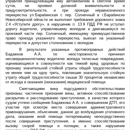
управляя принадлежащим ему автомобилем в светлое время
суток, не проявил должной внимательности и
предусмотрительности, и при проезде неравнозначного
перекрестка ул.Барабинская с пер. Солнечный в г.Барабинске
Новосибирской области не выполнил требования дорожного знака
2.4 «Уступите дрогу», в нарушение п. 13.9 ПДД РФ не уступил
дорогу водителю, управлявшему мопедом и двигавшемуся по
проезжей части пер. Солнечный, имеющему преимущественное
право проезда указанного перекрестка, выехал на указанный
перекресток и допустил столкновение с мопедом.
В результате указанных противоправных действий
Бадажков А.А. по неосторожности причинил
несовершеннолетнему водителю мопеда телесные повреждения,
оценивающиеся в совокупности как тяжкий вред здоровью по
признаку значительной стойкой утраты общей трудоспособности
не менее чем на одну треть, повлекшие значительную стойкую
утрату общей трудоспособности свыше 30 процентов независимо
от исхода и оказания (неоказания) медицинской помощи.
Смягчающими вину подсудимого обстоятельствами
признаны: частичное признание вины, активное способствование
раскрытию и расследованию преступления, в качестве которого
судом учтено сообщение Бадажкова А.А. о совершенном ДТП, его
участие при осмотре места совершения административного
правонарушения, объяснение, данное до возбуждения уголовного
дела, оказание иной помощи потерпевшему непосредственно
после совершения преступления, а именно способствование
вызову скорой помощи и полиции, а также нарушение