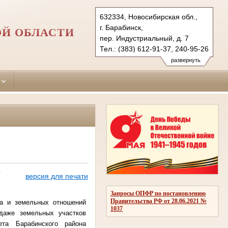
632334, Новосибирская обл.,
г. Барабинск,
ОЙ ОБЛАСТИ
пер. Индустриальный, д. 7
Тел.: (383) 612-91-37, 240-95-26
barabinsky.nsk@sudrf.ru
развернуть
о
версия для печати
Запросы ОПФР по постановлению
Правительства РФ от 28.06.2021 №
а и земельных отношений
1037
одаже земельных участков
ета Барабинского района