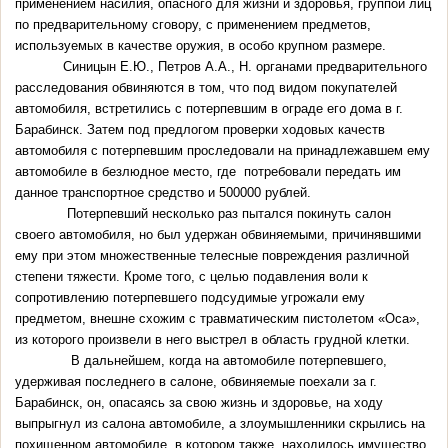
применением насилия, опасного для жизни и здоровья, группой лиц
по предварительному сговору, с применением предметов,
используемых в качестве оружия, в особо крупном размере.
Синицын Е.Ю., Петров А.А., Н. органами предварительного
расследования обвиняются в том, что под видом покупателей
автомобиля, встретились с потерпевшим в ограде его дома в г.
Барабинск. Затем под предлогом проверки ходовых качеств
автомобиля с потерпевшим проследовали на принадлежавшем ему
автомобиле в безлюдное место, где потребовали передать им
данное транспортное средство и 500000 рублей.
Потерпевший несколько раз пытался покинуть салон
своего автомобиля, но был удержан обвиняемыми, причинявшими
ему при этом множественные телесные повреждения различной
степени тяжести. Кроме того, с целью подавления воли к
сопротивлению потерпевшего подсудимые угрожали ему
предметом, внешне схожим с травматическим пистолетом «Оса»,
из которого произвели в него выстрел в область грудной клетки.
В дальнейшем, когда на автомобиле потерпевшего,
удерживая последнего в салоне, обвиняемые поехали за г.
Барабинск, он, опасаясь за свою жизнь и здоровье, на ходу
выпрыгнул из салона автомобиле, а злоумышленники скрылись на
похищенном автомобиле, в котором также находилось имущество