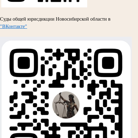
Суды общей юрисдикции Новосибирской области в
"ВКонтакте"