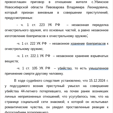
провозглашен приговор в отношении жителя с.Убинское
Новосибирской области Пивоварова Владимира Леонидовича,
который признан виновным в совершении преступлений,
предусмотренных:
-
ч. 1 ст. 223
УК РФ
–
незаконная переделка
огнестрельного оружия, его основных частей, а равно незаконное
;
изготовление боеприпасов к огнестрельному оружию
-ч. 1 ст. 222
УК РФ
–
незаконное
хранение
боеприпасов
к
огнестрельному оружию;
-
ч. 1 ст. 222.1
УК РФ
– незаконное хранение взрывчатых
веществ;
-ч. 1 ст. 105
УК РФ
–
убийство
, то есть
умышленное
причинение смерти другому человеку.
В ходе судебного следствия установлено, что 15.12.2024 г.
у подсудимого возник преступный умысел на совершение
убийства 44-летнего потерпевшего,
на почве ранее возникших
личных неприязненных отношений
, что усугубилось тем, что на
странице социальной сети знакомой, к которой он испытывал
романтические чувства, он увидел проставленные реакции к
фотографиям потерпевшего.