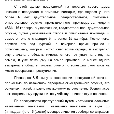
С этой целью подсудимый
на веранде своего дома
незаконно переделал с помощью болгарки,
хранящееся у него
более 6 лет
двуствольное, гладкоствольное, охотничье,
огнестрельное оружие промышленного производства модели
«БМ», 16 калибра, в укороченное, гладкоствольное, двуствольное
оружие, путем укорачивания ствола и отпиливания приклада, и
самостоятельно снарядил 5 патронов 16 калибра. После чего,
спрятав его под курткой, в вечернее время пришел к
потерпевшему, который чистил снег возле ограды, и выстрелил
ему сначала в область
живота, отчего тот
упал на спину на
землю, и уже лежащему на земле произвел не менее одного
выстрела в область головы,
отчего потерпевший скончался на
месте совершения преступления.
Пивоваров В.Л. вину в совершении преступлений признал
полностью, по незаконной переделке огнестрельного оружия, его
основных частей, а равно незаконному изготовлению боеприпасов
к огнестрельному оружию и по убийству принес явку с повинной.
По совокупности преступлений путем частичного сложения
назначенных наказаний назначено наказание в виде
15
(пятнадцати) лет 6 (шести) месяцев лишения свободы со штрафом