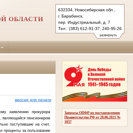
632334, Новосибирская обл.,
г. Барабинск,
ОЙ ОБЛАСТИ
пер. Индустриальный, д. 7
Тел.: (383) 612-91-37, 240-95-26
barabinsky.nsk@sudrf.ru
развернуть
версия для печати
му заявлению прокурора
Запросы ОПФР по постановлению
Правительства РФ от 28.06.2021 №
., являющейся пенсионером
1037
льно поступившие на счет,
 и проценты за пользование