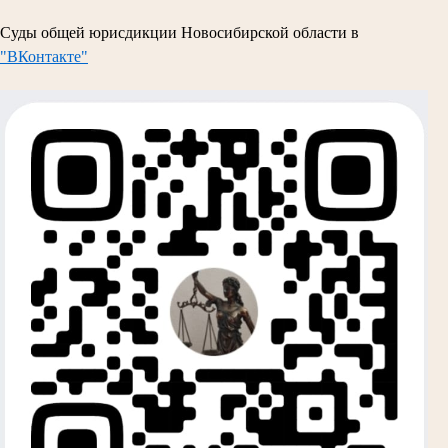
Суды общей юрисдикции Новосибирской области в
"ВКонтакте"