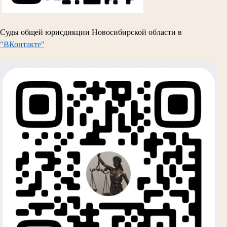
Суды общей юрисдикции Новосибирской области в
"ВКонтакте"