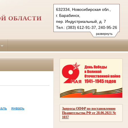
632334, Новосибирская обл.,
г. Барабинск,
ОЙ ОБЛАСТИ
пер. Индустриальный, д. 7
Тел.: (383) 612-91-37, 240-95-26
barabinsky.nsk@sudrf.ru
развернуть
аль
январь
Запросы ОПФР по постановлению
Правительства РФ от 28.06.2021 №
1037