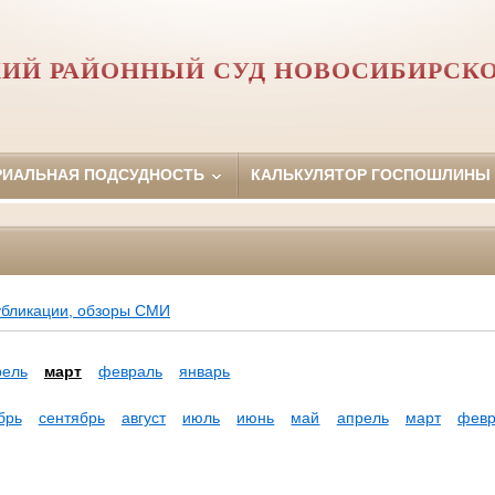
ИЙ РАЙОННЫЙ СУД НОВОСИБИРСК
РИАЛЬНАЯ ПОДСУДНОСТЬ
КАЛЬКУЛЯТОР ГОСПОШЛИНЫ
убликации, обзоры СМИ
рель
март
февраль
январь
брь
сентябрь
август
июль
июнь
май
апрель
март
февр
а