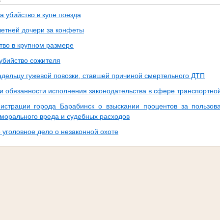
а убийство в купе поезда
етней дочери за конфеты
во в крупном размере
 убийство сожителя
адельцу гужевой повозки, ставшей причиной смертельного ДТП
и обязанности исполнения законодательства в сфере транспортно
истрации города Барабинск о взыскании процентов за пользо
 морального вреда и судебных расходов
 уголовное дело о незаконной охоте