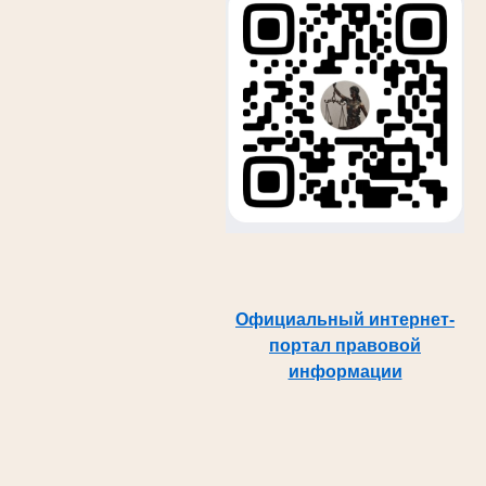
Официальный интернет-
портал правовой
информации