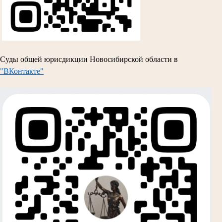
Суды общей юрисдикции Новосибирской области в
"ВКонтакте"